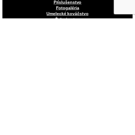
Príslušenstvo
Fotogaléria
Umelecké kováčstvo
Železiarstvo
Blog
Kontakt
Sleduj nás na:
Facebook
Youtube
1
Youtube
2
Facebook