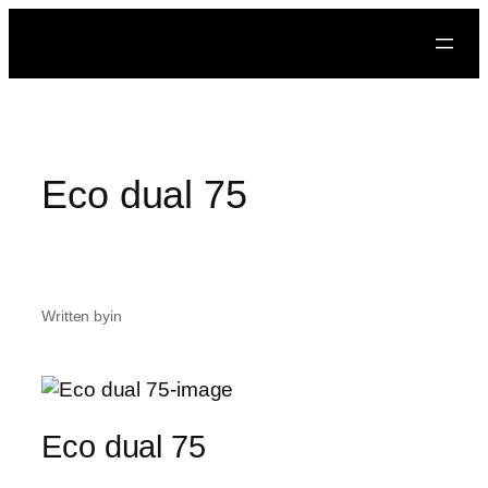
Prejsť
na
obsah
Eco dual 75
Written by
in
Eco dual 75