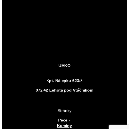
UMKO
K
pt. Nálepku
623
/8
972 42 Lehota pod Vtáčnikom
Stránky
Pece
Komíny