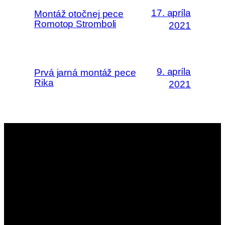
17. apríla
Montáž otočnej pece
Romotop Stromboli
2021
9. apríla
Prvá jarná montáž pece
Rika
2021