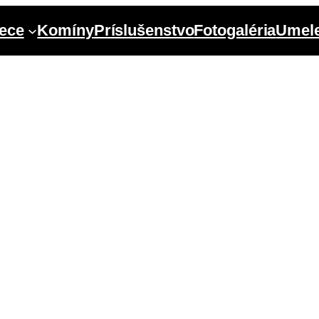
ece
Komíny
Príslušenstvo
Fotogaléria
Umele