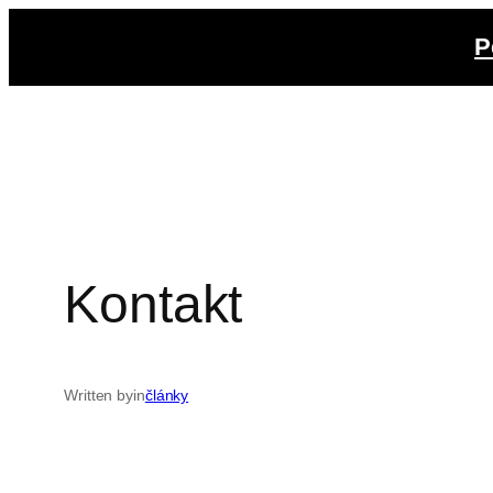
Prejsť
P
na
obsah
Kontakt
Written by
in
články