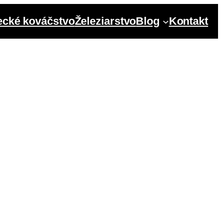
cké kováčstvo
Železiarstvo
Blog
Kontakt