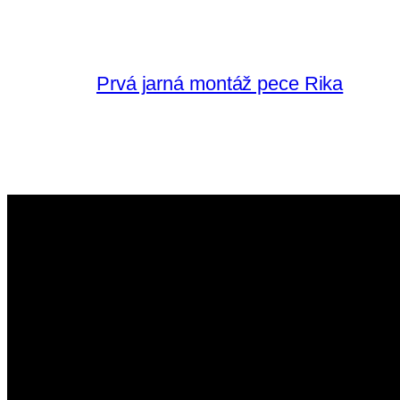
Prvá jarná montáž pece Rika