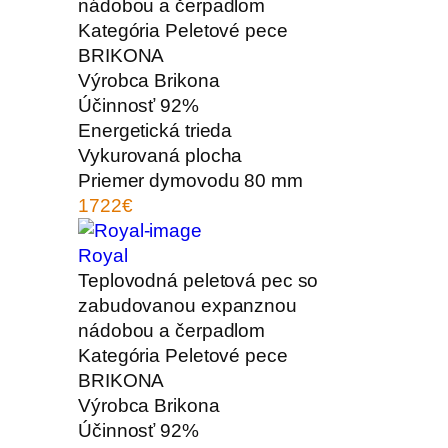
nádobou a čerpadlom
Kategória
Peletové pece
BRIKONA
Výrobca
Brikona
Účinnosť
92%
Energetická trieda
Vykurovaná plocha
Priemer dymovodu
80 mm
1722€
Royal
Teplovodná peletová pec so
zabudovanou expanznou
nádobou a čerpadlom
Kategória
Peletové pece
BRIKONA
Výrobca
Brikona
Účinnosť
92%