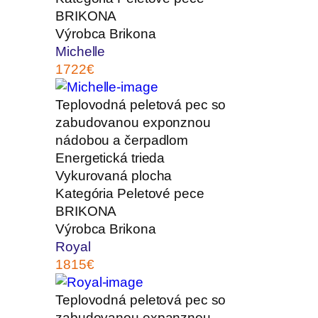
BRIKONA
Výrobca
Brikona
Michelle
1722€
Teplovodná peletová pec so
zabudovanou exponznou
nádobou a čerpadlom
Energetická trieda
Vykurovaná plocha
Kategória
Peletové pece
BRIKONA
Výrobca
Brikona
Royal
1815€
Teplovodná peletová pec so
zabudovanou expanznou