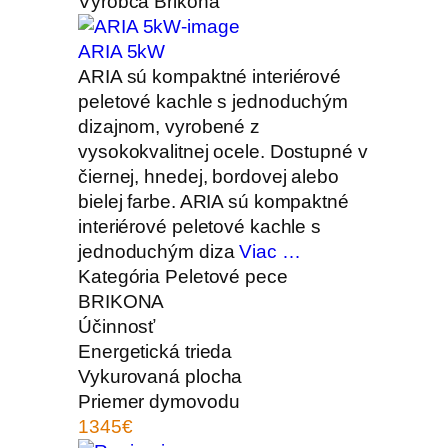
Výrobca
Brikona
ARIA 5kW
ARIA sú kompaktné interiérové
peletové kachle s jednoduchým
dizajnom, vyrobené z
vysokokvalitnej ocele. Dostupné v
čiernej, hnedej, bordovej alebo
bielej farbe. ARIA sú kompaktné
interiérové peletové kachle s
jednoduchým diza
Viac …
Kategória
Peletové pece
BRIKONA
Účinnosť
Energetická trieda
Vykurovaná plocha
Priemer dymovodu
1345€