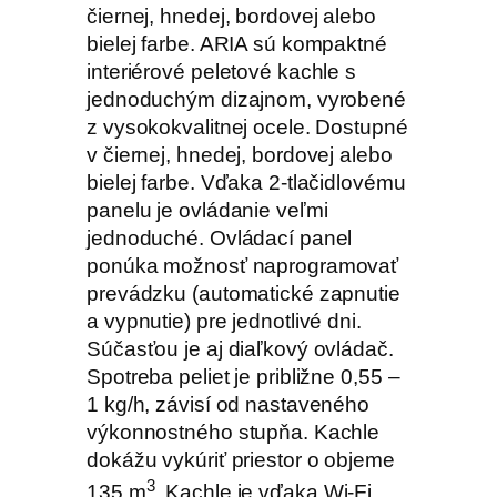
čiernej, hnedej, bordovej alebo
bielej farbe. ARIA sú kompaktné
interiérové peletové kachle s
jednoduchým dizajnom, vyrobené
z vysokokvalitnej ocele. Dostupné
v čiernej, hnedej, bordovej alebo
bielej farbe. Vďaka 2-tlačidlovému
panelu je ovládanie veľmi
jednoduché. Ovládací panel
ponúka možnosť naprogramovať
prevádzku (automatické zapnutie
a vypnutie) pre jednotlivé dni.
Súčasťou je aj diaľkový ovládač.
Spotreba peliet je približne 0,55 –
1 kg/h, závisí od nastaveného
výkonnostného stupňa. Kachle
dokážu vykúriť priestor o objeme
3
135 m
. Kachle je vďaka Wi-Fi