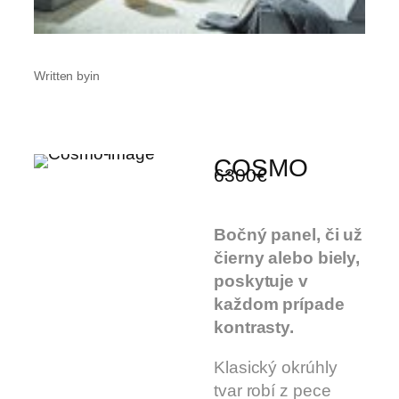
Written by
in
COSMO
6300€
Bočný panel, či už
čierny alebo biely,
poskytuje v
každom prípade
kontrasty.
Klasický okrúhly
tvar robí z pece