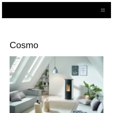
Prejsť
na
obsah
Cosmo