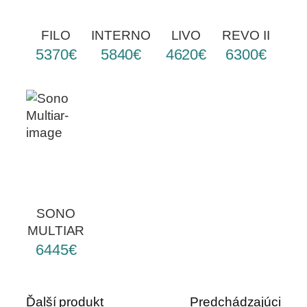
FILO
INTERNO
LIVO
REVO II
5370€
5840€
4620€
6300€
SONO
MULTIAR
6445€
Ďalší produkt
Predchádzajúci