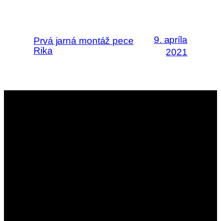
9. apríla
Prvá jarná montáž pece
Rika
2021