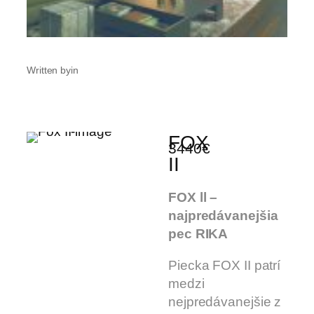
Written by
in
FOX
3440€
II
FOX ll –
najpredávanejšia
pec RIKA
Piecka FOX II patrí
medzi
nejpredávanejšie z