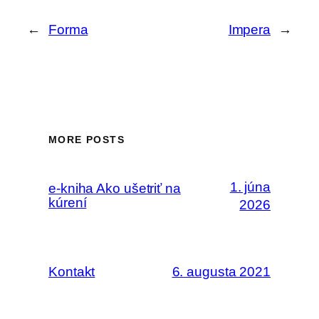
←
Forma
Impera
→
MORE POSTS
1. júna
e-kniha Ako ušetriť na
kúrení
2026
Kontakt
6. augusta 2021