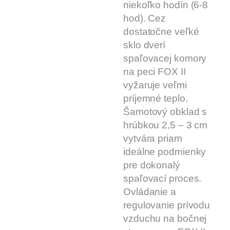
niekoľko hodín (6-8
hod). Cez
dostatočne veľké
sklo dverí
spaľovacej komory
na peci FOX II
vyžaruje veľmi
príjemné teplo.
Šamotový obklad s
hrúbkou 2,5 – 3 cm
vytvára priam
ideálne podmienky
pre dokonalý
spaľovací proces.
Ovládanie a
regulovanie prívodu
vzduchu na bočnej