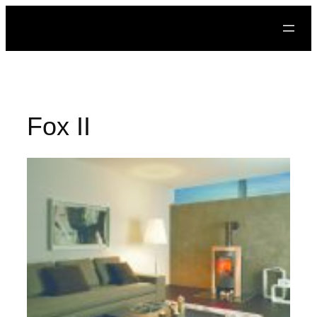
Prejsť
na
obsah
Fox II