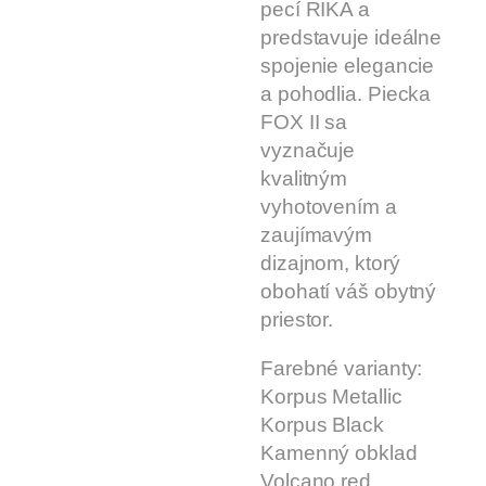
pecí RIKA a
predstavuje ideálne
spojenie elegancie
a pohodlia. Piecka
FOX II sa
vyznačuje
kvalitným
vyhotovením a
zaujímavým
dizajnom, ktorý
obohatí váš obytný
priestor.
Farebné varianty:
Korpus Metallic
Korpus Black
Kamenný obklad
Volcano red