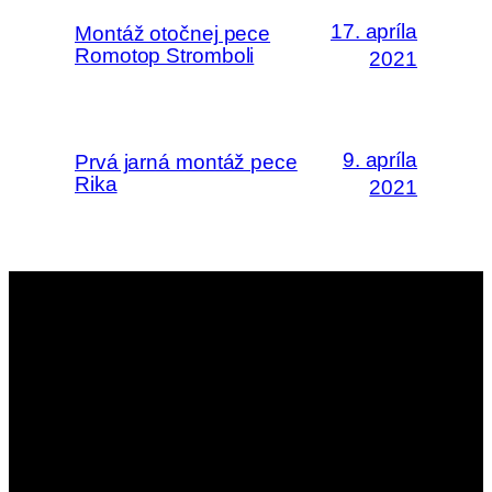
17. apríla
Montáž otočnej pece
Romotop Stromboli
2021
9. apríla
Prvá jarná montáž pece
Rika
2021