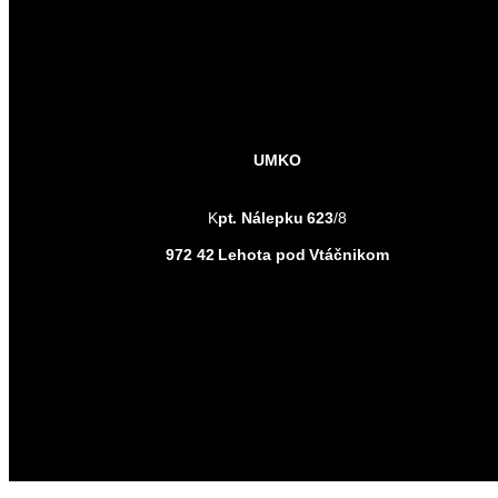
UMKO
K
pt. Nálepku
623
/8
972 42 Lehota pod Vtáčnikom