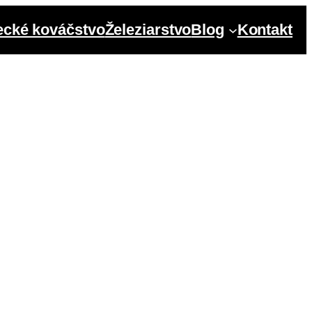
cké kováčstvo
Železiarstvo
Blog
Kontakt