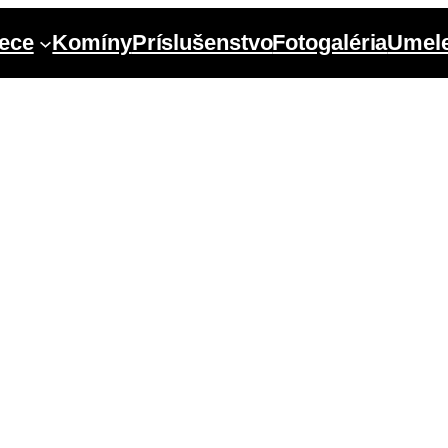
ece
Komíny
Príslušenstvo
Fotogaléria
Umele