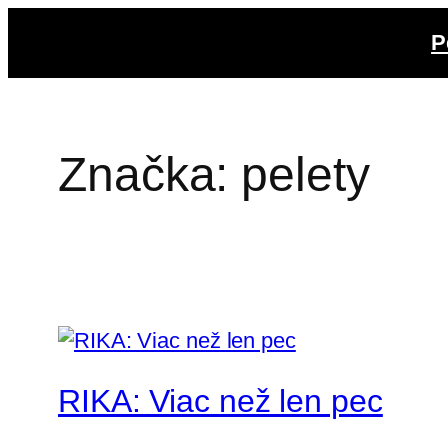
Prejsť
P
na
obsah
Značka:
pelety
RIKA: Viac než len pec