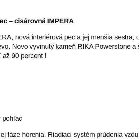
pec – cisárovná IMPERA
ERA, nová interiérová pec a jej menšia sestra,
drevo. Novo vyvinutý kameň RIKA Powerstone a 
 až 90 percent !
ý pohľad
j fáze horenia. Riadiaci systém prúdenia vzdu