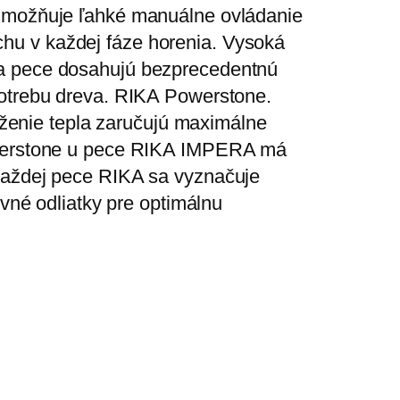
 umožňuje ľahké manuálne ovládanie
hu v každej fáze horenia. Vysoká
ia pece dosahujú bezprecedentnú
potrebu dreva. RIKA Powerstone.
enie tepla zaručujú maximálne
Powerstone u pece RIKA IMPERA má
 každej pece RIKA sa vyznačuje
evné odliatky pre optimálnu