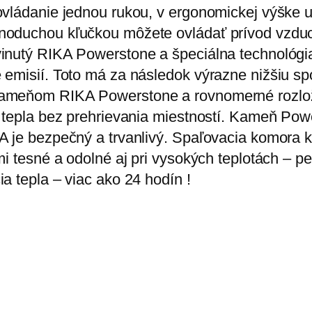
 ovládanie jednou rukou, v ergonomickej výške
noduchou kľučkou môžete ovládať prívod vzduc
vinutý RIKA Powerstone a špeciálna technológ
 emisií. Toto má za následok výrazne nižšiu s
kameňom RIKA Powerstone a rovnomerné rozlož
ie tepla bez prehrievania miestností. Kameň 
A je bezpečný a trvanlivý. Spaľovacia komora
mi tesné a odolné aj pri vysokých teplotách – p
a tepla – viac ako 24 hodín !