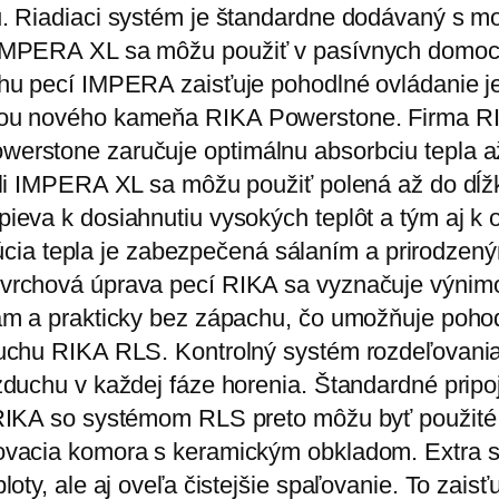
. Riadiaci systém je štandardne dodávaný s mo
IMPERA XL sa môžu použiť v pasívnych domoc
hu pecí IMPERA zaisťuje pohodlné ovládanie j
ou nového kameňa RIKA Powerstone. Firma RIK
rstone zaručuje optimálnu absorbciu tepla a
li IMPERA XL sa môžu použiť polená až do dĺžk
eva k dosiahnutiu vysokých teplôt a tým aj k o
ribúcia tepla je zabezpečená sálaním a prirodze
rchová úprava pecí RIKA sa vyznačuje výnimoč
ám a prakticky bez zápachu, čo umožňuje poho
duchu RIKA RLS. Kontrolný systém rozdeľovan
zduchu v každej fáze horenia. Štandardné prip
RIKA so systémom RLS preto môžu byť použité
vacia komora s keramickým obkladom. Extra si
oty, ale aj oveľa čistejšie spaľovanie. To zai