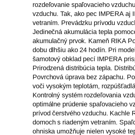
rozdeľovanie spaľovacieho vzduchu
vzduchu. Tak, ako pec IMPERA aj 
vetraním. Prevádzku prívodu vzduc
Jedinečná akumulácia tepla pomoc
akumulačný prvok. Kameň RIKA Powe
dobu dlhšiu ako 24 hodín. Pri mode
šamotový obklad pecí IMPERA prispi
Prirodzená distribúcia tepla. Dist
Povrchová úprava bez zápachu. Pov
voči vysokým teplotám, rozpúšťadl
Kontrolný systém rozdeľovania vz
optimálne prúdenie spaľovacieho v
prívod čerstvého vzduchu. Kachle 
domoch s riadeným vetraním. Spaľo
ohniska umožňuje nielen vysoké tepl