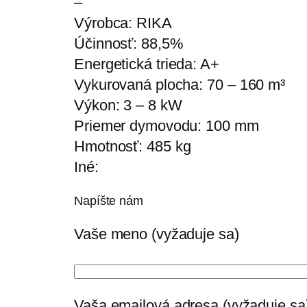
–
Výrobca:
RIKA
Účinnosť:
88,5%
Energetická trieda:
A+
Vykurovaná plocha:
70 – 160 m³
Výkon:
3 – 8 kW
Priemer dymovodu:
100 mm
Hmotnosť:
485 kg
Iné:
Napíšte nám
Vaše meno (vyžaduje sa)
Vaša emailová adresa (vyžaduje sa