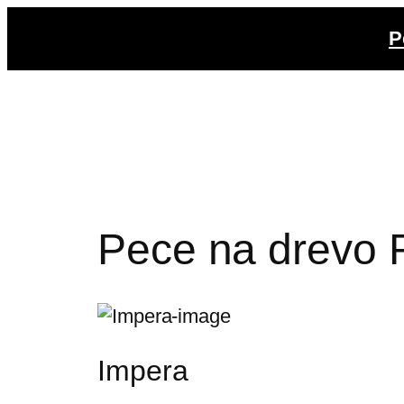
Prejsť
P
na
obsah
Pece na drevo 
Impera