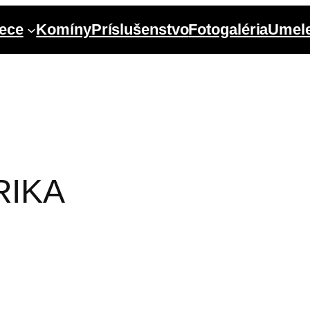
ece
Komíny
Príslušenstvo
Fotogaléria
Umele
RIKA