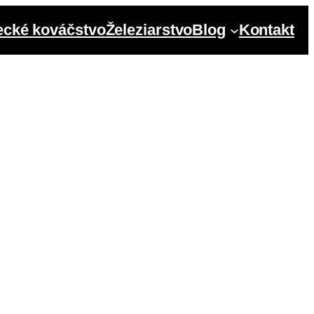
cké kováčstvo
Železiarstvo
Blog
Kontakt