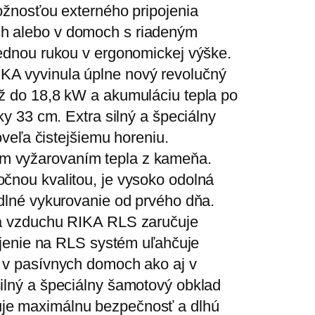
žnosťou externého pripojenia
h alebo v domoch s riadeným
ednou rukou v ergonomickej výške.
A vyvinula úplne nový revolučný
ž do 18,8 kW a akumuláciu tepla po
y 33 cm. Extra silný a špeciálny
veľa čistejšiemu horeniu.
ným vyžarovaním tepla z kameňa.
nou kvalitou, je vysoko odolná
dlné vykurovanie od prvého dňa.
ia vzduchu RIKA RLS zaručuje
ojenie na RLS systém uľahčuje
 v pasívnych domoch ako aj v
lný a špeciálny šamotový obklad
sťuje maximálnu bezpečnosť a dlhú