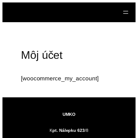
Prejsť
na
obsah
Môj účet
[woocommerce_my_account]
UMKO
K
pt. Nálepku
623
/8